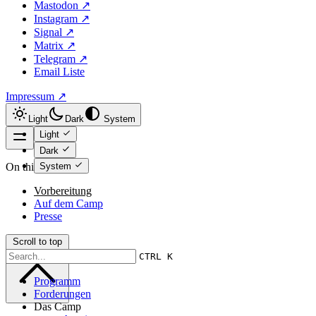
Mastodon ↗
Instagram ↗
Signal ↗
Matrix ↗
Telegram ↗
Email Liste
Impressum ↗
Light
Dark
System
Light
Dark
System
On this page
Vorbereitung
Auf dem Camp
Presse
Scroll to top
CTRL K
Programm
Forderungen
Das Camp