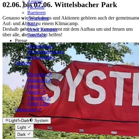
Anreise
02.06. bis 07.06. Wittelsbacher Park
Packliste
Barrieren
Genauso wie Workshops und Aktionen gehören auch der gemeinsam
Awareness
Auf- und Abbau zu einem Klimacamp.
Küfa
Deshalb gehen wir transparent mit dem Aufbau um und freuen uns
Unser Konsens
über alle, die uns dabei helfen!
Feedback
Presse
Pressespiegel
Pressemitteilungen
Pressekontakt
Spenden
Socials
Mastodon ↗
Instagram ↗
Signal ↗
Matrix ↗
Telegram ↗
Email Liste
Impressum ↗
Light
Dark
System
Light
Dark